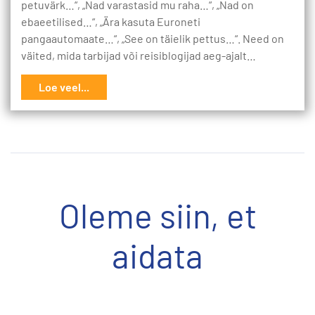
petuvärk…“, „Nad varastasid mu raha…“, „Nad on
ebaeetilised…“, „Ära kasuta Euroneti
pangaautomaate…“, „See on täielik pettus…“. Need on
väited, mida tarbijad või reisiblogijad aeg-ajalt…
Loe veel...
Oleme siin, et
aidata