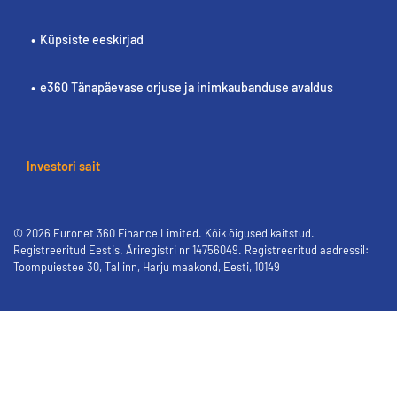
Küpsiste eeskirjad
e360 Tänapäevase orjuse ja inimkaubanduse avaldus
Investori sait
© 2026 Euronet 360 Finance Limited. Kõik õigused kaitstud.
Registreeritud Eestis. Äriregistri nr 14756049. Registreeritud aadressil:
Toompuiestee 30, Tallinn, Harju maakond, Eesti, 10149