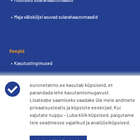
Mobiilsed sularahaautomaadid
Maja välisküljel asuvad sularahaautomaadid
Reeglid
Kasutustingimused
Andmete privaatsusteatis
euronetatms.ee kasutab küpsiseid, et
parandada lehe kasutamismugavust.
Küpsiste eeskirjad
Lisateabe saamiseks vaadake üle meie andmete
privaatsusteatis ja küpsiste eeskirjad. Kui
e360 Tänapäevase orjuse ja inimkaubanduse avaldus
vajutate nuppu - Luba kõik küpsised, paigutame
teie seadmesse vajalikud ja analüüsiküpsised.