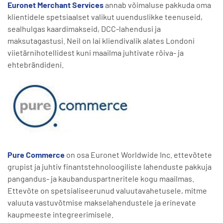
Euronet Merchant Services
annab võimaluse pakkuda oma
klientidele spetsiaalset valikut uuenduslikke teenuseid,
sealhulgas kaardimakseid, DCC-lahendusi ja
maksutagastusi. Neil on lai kliendivalik alates Londoni
viietärnihotellidest kuni maailma juhtivate rõiva- ja
ehtebrändideni.
Pure Commerce
on osa Euronet Worldwide Inc. ettevõtete
grupist ja juhtiv finantstehnoloogiliste lahenduste pakkuja
pangandus- ja kaubanduspartneritele kogu maailmas.
Ettevõte on spetsialiseerunud valuutavahetusele, mitme
valuuta vastuvõtmise makselahendustele ja erinevate
kaupmeeste integreerimisele.