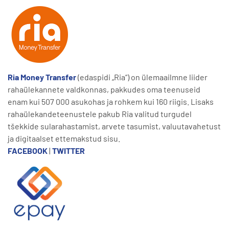
Ria Money Transfer
(edaspidi „Ria“) on ülemaailmne liider
rahaülekannete valdkonnas, pakkudes oma teenuseid
enam kui 507 000 asukohas ja rohkem kui 160 riigis. Lisaks
rahaülekandeteenustele pakub Ria valitud turgudel
tšekkide sularahastamist, arvete tasumist, valuutavahetust
ja digitaalset ettemakstud sisu.
FACEBOOK
|
TWITTER