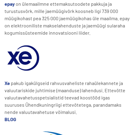
epay
on ülemaailmne ettemaksutoodete pakkuja ja
turustusvõrk, mille jaemüügivõrk koosneb ligi 739 000
müügikohast pea 325 000 jaemüügikohas üle maailma. epay
on elektrooniliste makselahenduste ja jaemüügi sularaha
kogumissüsteemide innovatsiooni liider.
Xe
pakub igakülgseid rahvusvaheliste rahaülekannete ja
valuutariskide juhtimise (maanduse) lahendusi. Ettevõtte
valuutavahetusspetsialistid teevad koostööd igas
suuruses Ühendkuningriigi ettevõtetega, parandamaks
nende valuutavahetuse võimalusi.
BLOG