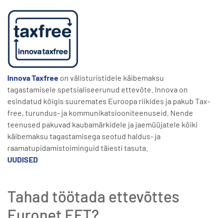
Innova Taxfree
on välisturistidele käibemaksu
tagastamisele spetsialiseerunud ettevõte. Innova on
esindatud kõigis suuremates Euroopa riikides ja pakub Tax-
free, turundus- ja kommunikatsiooniteenuseid. Nende
teenused pakuvad kaubamärkidele ja jaemüüjatele kõiki
käibemaksu tagastamisega seotud haldus- ja
raamatupidamistoiminguid täiesti tasuta.
UUDISED
Tahad töötada ettevõttes
Euronet EFT?