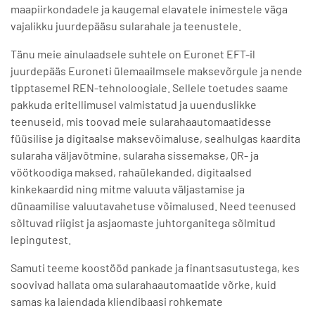
maapiirkondadele ja kaugemal elavatele inimestele väga
vajalikku juurdepääsu sularahale ja teenustele.
Tänu meie ainulaadsele suhtele on Euronet EFT-il
juurdepääs Euroneti ülemaailmsele maksevõrgule ja nende
tipptasemel REN-tehnoloogiale. Sellele toetudes saame
pakkuda eritellimusel valmistatud ja uuenduslikke
teenuseid, mis toovad meie sularahaautomaatidesse
füüsilise ja digitaalse maksevõimaluse, sealhulgas kaardita
sularaha väljavõtmine, sularaha sissemakse, QR- ja
vöötkoodiga maksed, rahaülekanded, digitaalsed
kinkekaardid ning mitme valuuta väljastamise ja
dünaamilise valuutavahetuse võimalused. Need teenused
sõltuvad riigist ja asjaomaste juhtorganitega sõlmitud
lepingutest.
Samuti teeme koostööd pankade ja finantsasutustega, kes
soovivad hallata oma sularahaautomaatide võrke, kuid
samas ka laiendada kliendibaasi rohkemate