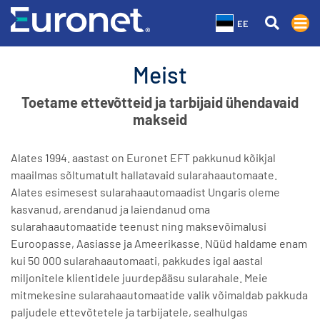
EE
Meist
Toetame ettevõtteid ja tarbijaid ühendavaid
makseid
Alates 1994. aastast on Euronet EFT pakkunud kõikjal
maailmas sõltumatult hallatavaid sularahaautomaate.
Alates esimesest sularahaautomaadist Ungaris oleme
kasvanud, arendanud ja laiendanud oma
sularahaautomaatide teenust ning maksevõimalusi
Euroopasse, Aasiasse ja Ameerikasse. Nüüd haldame enam
kui 50 000 sularahaautomaati, pakkudes igal aastal
miljonitele klientidele juurdepääsu sularahale. Meie
mitmekesine sularahaautomaatide valik võimaldab pakkuda
paljudele ettevõtetele ja tarbijatele, sealhulgas