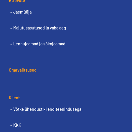
Ettevõte
Jaemüüja
Majutusasutused ja vaba aeg
Lennujaamad ja sõlmjaamad
Omavalitsused
Klient
Võtke ühendust klienditeenindusega
KKK