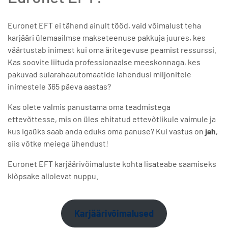
Euronet EFT ei tähend ainult tööd, vaid võimalust teha
karjääri ülemaailmse makseteenuse pakkuja juures, kes
väärtustab inimest kui oma äritegevuse peamist ressurssi.
Kas soovite liituda professionaalse meeskonnaga, kes
pakuvad sularahaautomaatide lahendusi miljonitele
inimestele 365 päeva aastas?
Kas olete valmis panustama oma teadmistega
ettevõttesse, mis on üles ehitatud ettevõtlikule vaimule ja
kus igaüks saab anda eduks oma panuse? Kui vastus on
jah
,
siis võtke meiega ühendust!
Euronet EFT karjäärivõimaluste kohta lisateabe saamiseks
klõpsake allolevat nuppu.
Karjäärivõimalused